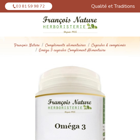
Panneau de gestion des cookies
Qualité et Traditions
03 81 59 98 72
François Nature
Compléments alimentaires
Capsules & comprimés
Oméga 3 capsules Complément Alimentaire