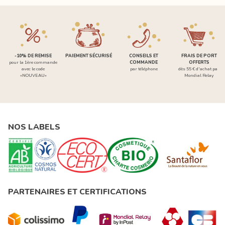
-10% DE REMISE
PAIEMENT SÉCURISÉ
CONSEILS ET
FRAIS DE PORT
pour la 1ère commande
COMMANDE
OFFERTS
avec le code
par téléphone
dès 55 € d'achat par
«NOUVEAU»
Mondial Relay
NOS LABELS
PARTENAIRES ET CERTIFICATIONS