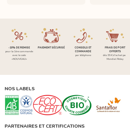
-10% DE REMISE
PAIEMENT SÉCURISÉ
CONSEILS ET
FRAIS DE PORT
pour la 1ère commande
COMMANDE
OFFERTS
avec le code
par téléphone
dès 55 € d'achat par
«NOUVEAU»
Mondial Relay
NOS LABELS
PARTENAIRES ET CERTIFICATIONS