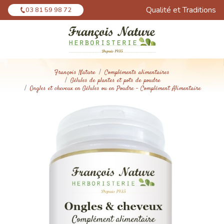
Panneau de gestion des cookies
Qualité et Traditions
03 81 59 98 72
François Nature
Compléments alimentaires
Gélules de plantes et pots de poudre
Ongles et cheveux en Gélules ou en Poudre - Complément Alimentaire