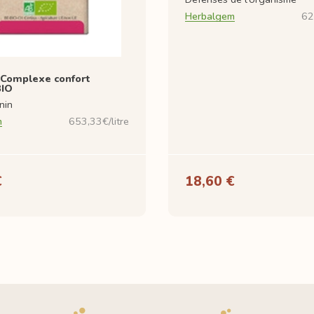
Herbalgem
62
 Complexe confort
BIO
nin
m
653,33€/litre
€
18,60 €