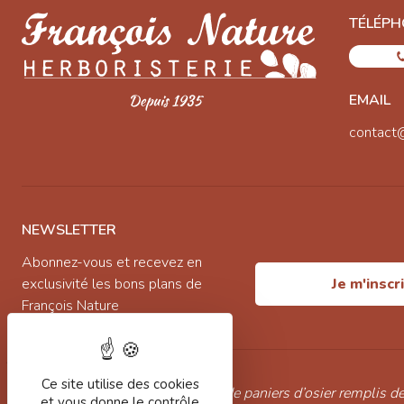
TÉLÉPH
EMAIL
contact
NEWSLETTER
Abonnez-vous et recevez en
exclusivité les bons plans de
Je m'inscr
François Nature
Ce site utilise des cookies
“ Pleine de bonbonnes de verre, de paniers d’osier remplis de
et vous donne le contrôle