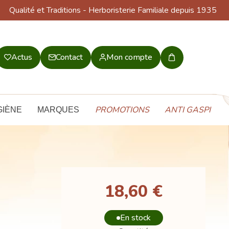
Qualité et Traditions
- Herboristerie Familiale depuis 1935
Actus
Contact
Mon compte
Mon
panier
PROMOTIONS
ANTI GASPI
GIÈNE
MARQUES
18,60 €
En stock