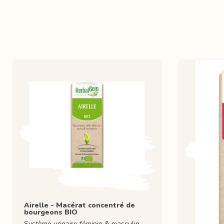
Airelle - Macérat concentré de
bourgeons BIO
Système urinaire féminin & masculin