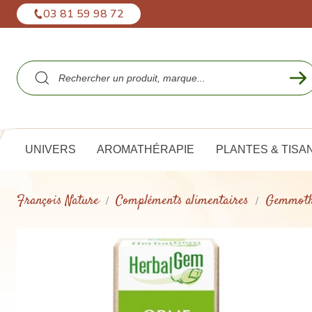
Panneau de gestion des cookies
03 81 59 98 72
UNIVERS
AROMATHÉRAPIE
PLANTES & TISA
François Nature
Compléments alimentaires
Gemmoth