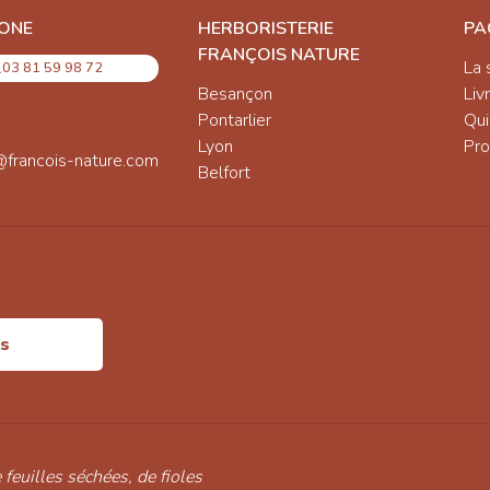
ONE
HERBORISTERIE
PA
FRANÇOIS NATURE
La 
03 81 59 98 72
Besançon
Liv
Pontarlier
Qu
Lyon
Pro
@francois-nature.com
Belfort
is
 feuilles séchées, de fioles