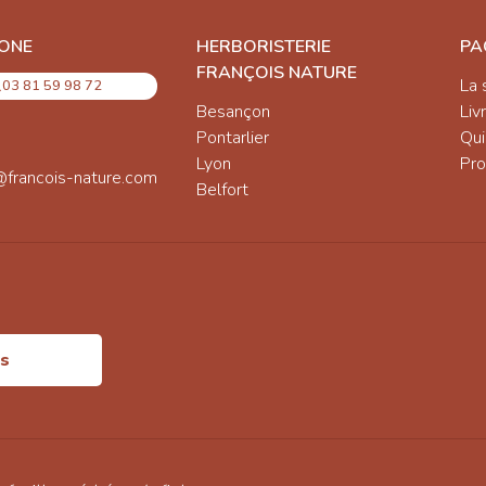
ONE
HERBORISTERIE
PA
FRANÇOIS NATURE
La 
03 81 59 98 72
Besançon
Liv
Pontarlier
Qu
Lyon
Pro
@francois-nature.com
Belfort
is