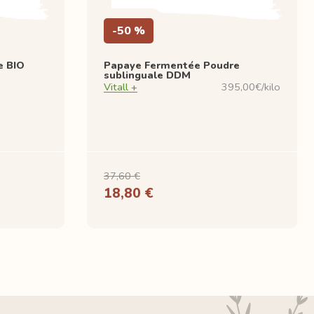
-50 %
e BIO
Papaye Fermentée Poudre
sublinguale DDM
Vitall +
395,00€/kilo
37,60 €
18,80 €