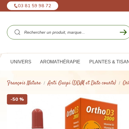
Panneau de gestion des cookies
03 81 59 98 72
UNIVERS
AROMATHÉRAPIE
PLANTES & TISA
François Nature
Anti Gaspi (DDM et Date courte)
Or
-50 %