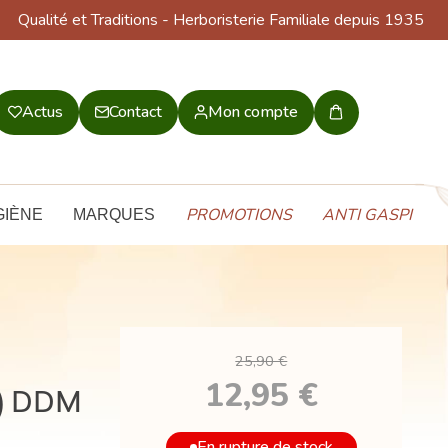
Qualité et Traditions
- Herboristerie Familiale depuis 1935
Actus
Contact
Mon compte
Mon
panier
PROMOTIONS
ANTI GASPI
GIÈNE
MARQUES
25,90 €
12,95 €
s) DDM
En rupture de stock