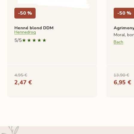
-50 %
-50 %
Henné blond DDM
Agrimony
Hennedrog
Moral, bo
5/5
Bach
4,95 €
13,90 €
2,47 €
6,95 €