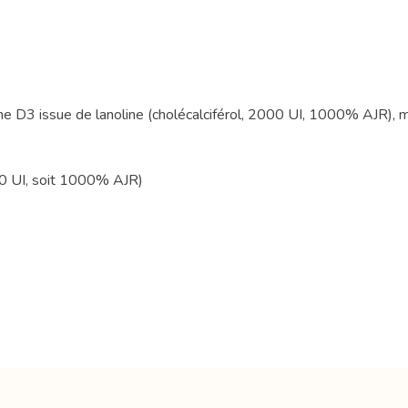
ine D3 issue de lanoline (cholécalciférol, 2000 UI, 1000% AJR), 
00 UI, soit 1000% AJR)