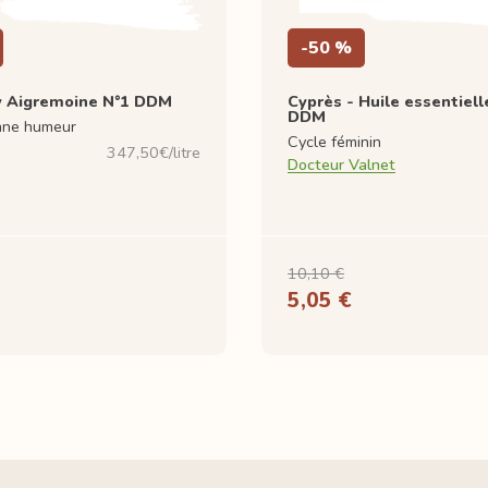
-50 %
 Aigremoine N°1 DDM
Cyprès - Huile essentiell
DDM
nne humeur
Cycle féminin
347,50€/litre
Docteur Valnet
10,10 €
5,05 €