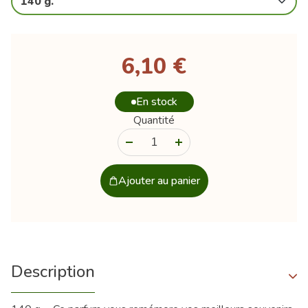
140 g.
6,10 €
En stock
Quantité
-
+
Ajouter au panier
Description