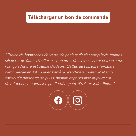
Télécharger un bon de commande
“ Pleine de bonbonnes de verre, de paniers d’osier remplis de feuilles
séchées, de fioles d’huiles essentielles, de savons, notre herboristerie
François Nature est pleine d’odeurs. Celles de l’histoire familiale
commencée en 1935 avec l’arrière grand-père maternel Marius,
continuée par Marcelle puis Christian et poursuivie aujourd’hui,
développée, modernisée par l’arrière petit-fils Alexandre Pinot. ”