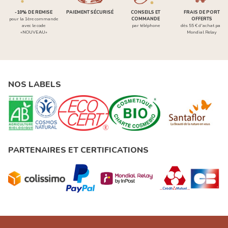
-10% DE REMISE
PAIEMENT SÉCURISÉ
CONSEILS ET
FRAIS DE PORT
pour la 1ère commande
COMMANDE
OFFERTS
avec le code
par téléphone
dès 55 € d'achat par
«NOUVEAU»
Mondial Relay
NOS LABELS
PARTENAIRES ET CERTIFICATIONS