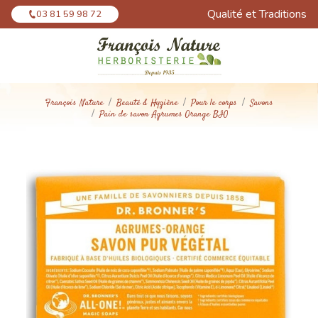
Panneau de gestion des cookies
Qualité et Traditions
03 81 59 98 72
François Nature
Beauté & Hygiène
Pour le corps
Savons
Pain de savon Agrumes Orange BIO