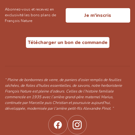
Abonnez-vous et recevez en
Je m'inscris
exclusivité les bons plans de
François Nature
Télécharger un bon de commande
“ Pleine de bonbonnes de verre, de paniers d’osier remplis de feuilles
séchées, de fioles d’huiles essentielles, de savons, notre herboristerie
François Nature est pleine d’odeurs. Celles de l’histoire familiale
commencée en 1935 avec l’arrière grand-père maternel Marius,
continuée par Marcelle puis Christian et poursuivie aujourd’hui,
développée, modernisée par l’arrière petit-fils Alexandre Pinot. ”