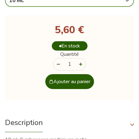
10 ml.
5,60 €
En stock
Quantité
-
+
Ajouter au panier
Description