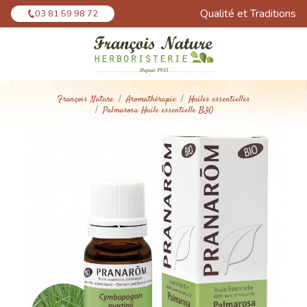
Panneau de gestion des cookies
Qualité et Traditions
03 81 59 98 72
François Nature
Aromathérapie
Huiles essentielles
Palmarosa Huile essentielle BIO