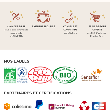
-10% DE REMISE
PAIEMENT SÉCURISÉ
CONSEILS ET
FRAIS DE PORT
pour la 1ère commande
COMMANDE
OFFERTS
avec le code
par téléphone
dès 55 € d'achat par
«NOUVEAU»
Mondial Relay
NOS LABELS
PARTENAIRES ET CERTIFICATIONS