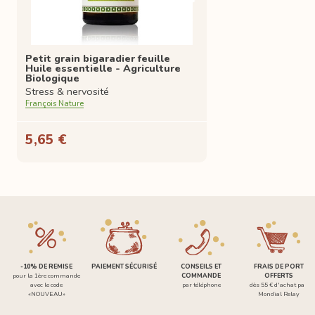
Petit grain bigaradier feuille
Huile essentielle - Agriculture
Biologique
Stress & nervosité
François Nature
5,65 €
-10% DE REMISE
PAIEMENT SÉCURISÉ
CONSEILS ET
FRAIS DE PORT
pour la 1ère commande
COMMANDE
OFFERTS
avec le code
par téléphone
dès 55 € d'achat par
«NOUVEAU»
Mondial Relay