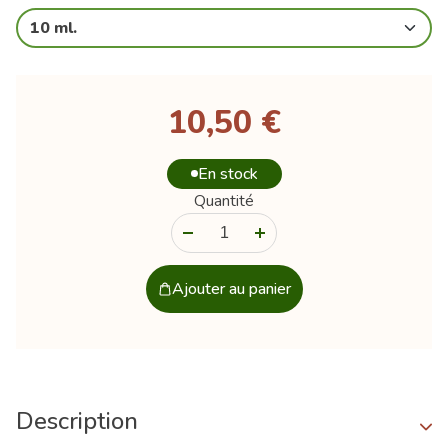
10 ml.
10,50 €
En stock
Quantité
-
+
Ajouter au panier
Description