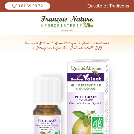
Panneau de gestion des cookies
Qualité et Traditions
03 81 59 98 72
François Nature
Aromathérapie
Huiles essentielles
Petitgrain bigarade - Huile essentielle BIO