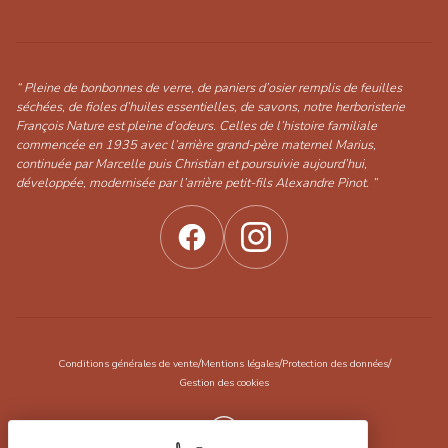
“ Pleine de bonbonnes de verre, de paniers d’osier remplis de feuilles
séchées, de fioles d’huiles essentielles, de savons, notre herboristerie
François Nature est pleine d’odeurs. Celles de l’histoire familiale
commencée en 1935 avec l’arrière grand-père maternel Marius,
continuée par Marcelle puis Christian et poursuivie aujourd’hui,
développée, modernisée par l’arrière petit-fils Alexandre Pinot. ”
/
/
/
Conditions générales de vente
Mentions légales
Protection des données
Gestion des cookies