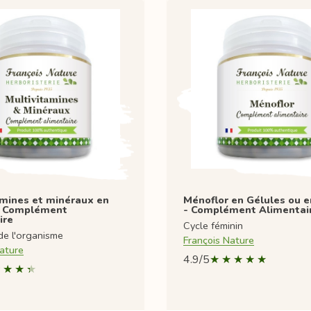
amines et minéraux en
Ménoflor en Gélules ou 
- Complément
- Complément Alimentai
ire
Cycle féminin
de l'organisme
François Nature
ature
4.9/5