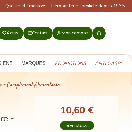
Qualité et Traditions
- Herboristerie Familiale depuis 1935
Actus
Contact
Mon compte
Mon
panier
PROMOTIONS
ANTI GASPI
GIÈNE
MARQUES
re - Complément Alimentaire
10,60 €
re -
En stock