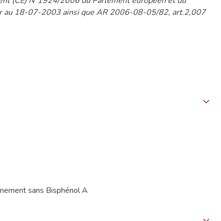
ement (CE) N°1924/2006 du Parlement européen et du
eur au 18-07-2003 ainsi que AR 2006-08-05/82, art.2,007
ionnement sans Bisphénol A