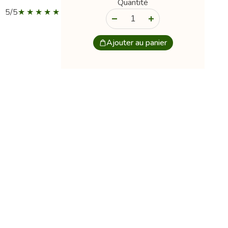
Quantité
5/5
-
+
Ajouter au panier