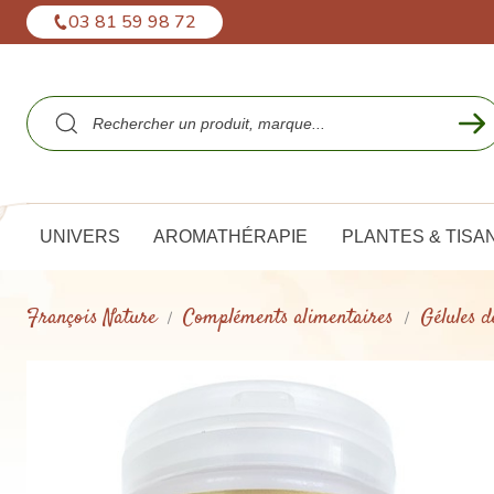
Panneau de gestion des cookies
03 81 59 98 72
UNIVERS
AROMATHÉRAPIE
PLANTES & TISA
François Nature
Compléments alimentaires
Gélules d