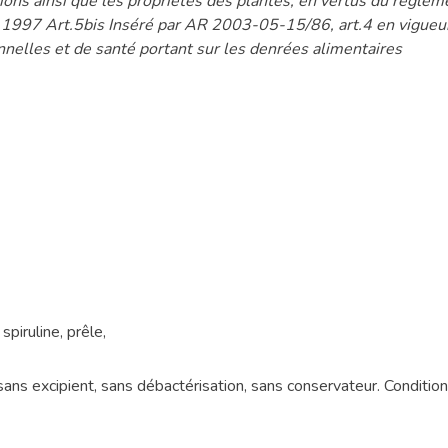
ons ainsi que les propriétés des plantes, en vertus du règl
t 1997 Art.5bis Inséré par AR 2003-05-15/86, art.4 en vigu
nnelles et de santé portant sur les denrées alimentaires
piruline, prêle,
sans excipient, sans débactérisation, sans conservateur. Condit