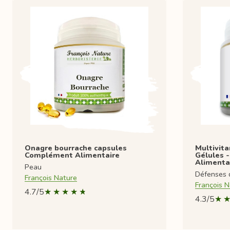
Onagre bourrache capsules
Multivit
Complément Alimentaire
Gélules 
Alimenta
Peau
Défenses 
François Nature
François N
4.7/5
4.3/5