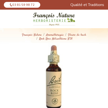
Panneau de gestion des cookies
Qualité et Traditions
03 81 59 98 72
François Nature
Aromathérapie
Fleurs de bach
Rock Rose Hélianthème N°26