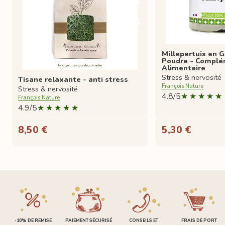
Millepertuis en G
Poudre - Compl
Alimentaire
Stress & nervosité
Tisane relaxante - anti stress
François Nature
Stress & nervosité
4.8/5
François Nature
4.9/5
8,50 €
5,30 €
-10% DE REMISE
PAIEMENT SÉCURISÉ
CONSEILS ET
FRAIS DE PORT