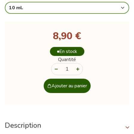
10 ml.
8,90 €
En stock
Quantité
-
+
Ajouter au panier
Description