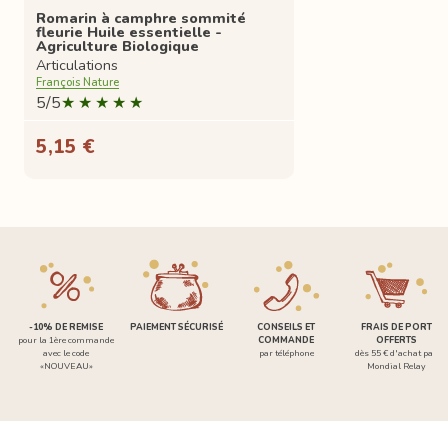
Romarin à camphre sommité
fleurie Huile essentielle -
Agriculture Biologique
Articulations
François Nature
5/5
5,15 €
-10% DE REMISE
PAIEMENT SÉCURISÉ
CONSEILS ET
FRAIS DE PORT
pour la 1ère commande
COMMANDE
OFFERTS
avec le code
par téléphone
dès 55 € d'achat par
«NOUVEAU»
Mondial Relay