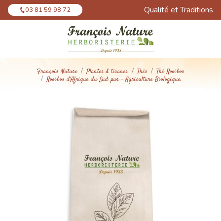
Panneau de gestion des cookies
Qualité et Traditions
03 81 59 98 72
François Nature
Plantes & tisanes
Thés
Thé Rooibos
Rooibos d'Afrique du Sud pur - Agriculture Biologique.