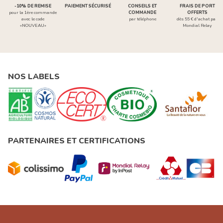
-10% DE REMISE
PAIEMENT SÉCURISÉ
CONSEILS ET
FRAIS DE PORT
pour la 1ère commande
COMMANDE
OFFERTS
avec le code
par téléphone
dès 55 € d'achat par
«NOUVEAU»
Mondial Relay
NOS LABELS
PARTENAIRES ET CERTIFICATIONS