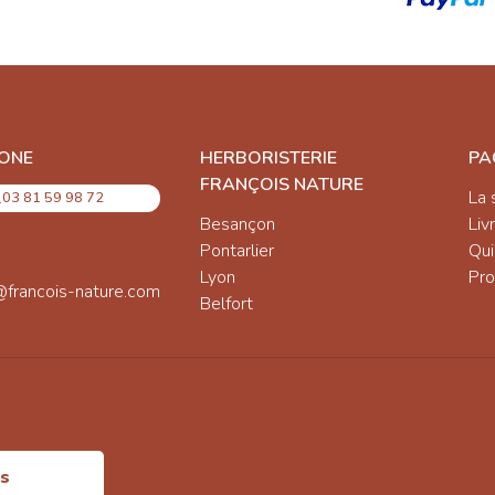
ONE
HERBORISTERIE
PA
FRANÇOIS NATURE
La 
03 81 59 98 72
Besançon
Liv
Pontarlier
Qu
Lyon
Pro
@francois-nature.com
Belfort
is