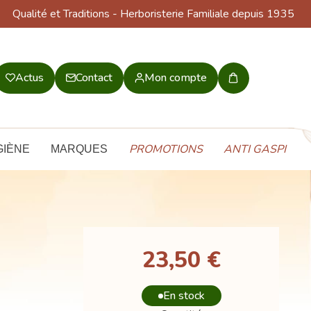
Qualité et Traditions
- Herboristerie Familiale depuis 1935
Actus
Contact
Mon compte
Mon
panier
PROMOTIONS
ANTI GASPI
GIÈNE
MARQUES
23,50 €
En stock