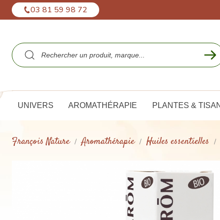
Panneau de gestion des cookies
03 81 59 98 72
UNIVERS
AROMATHÉRAPIE
PLANTES & TISA
François Nature
Aromathérapie
Huiles essentielles