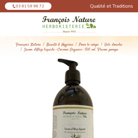
Panneau de gestion des cookies
Qualité et Traditions
03 81 59 98 72
François Nature
Beauté & Hygiène
Pour le corps
Gels douche
Savon d'Alep liquide -Cosmos Organic- 500 ml. Flacon pompe