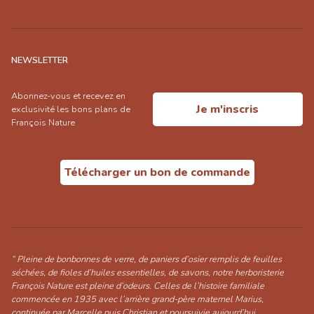
NEWSLETTER
Abonnez-vous et recevez en
Je m'inscris
exclusivité les bons plans de
François Nature
Télécharger un bon de commande
“ Pleine de bonbonnes de verre, de paniers d’osier remplis de feuilles
séchées, de fioles d’huiles essentielles, de savons, notre herboristerie
François Nature est pleine d’odeurs. Celles de l’histoire familiale
commencée en 1935 avec l’arrière grand-père maternel Marius,
continuée par Marcelle puis Christian et poursuivie aujourd’hui,