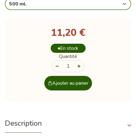
500 ml.
11,20 €
En stock
Quantité
-
+
Ajouter au panier
Description