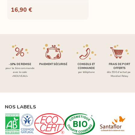
16,90 €
-10% DE REMISE
PAIEMENT SÉCURISÉ
CONSEILS ET
FRAIS DE PORT
pour la 1ère commande
COMMANDE
OFFERTS
avec le code
par téléphone
dès 55 € d'achat par
«NOUVEAU»
Mondial Relay
NOS LABELS