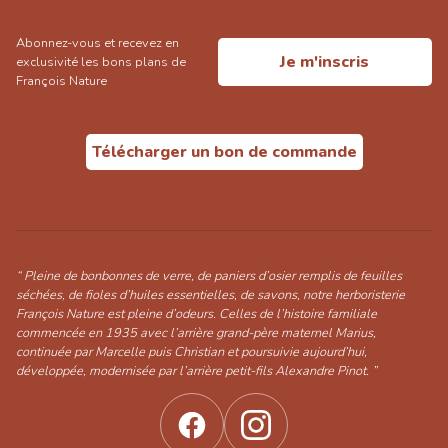
Abonnez-vous et recevez en
Je m'inscris
exclusivité les bons plans de
François Nature
Télécharger un bon de commande
“ Pleine de bonbonnes de verre, de paniers d’osier remplis de feuilles
séchées, de fioles d’huiles essentielles, de savons, notre herboristerie
François Nature est pleine d’odeurs. Celles de l’histoire familiale
commencée en 1935 avec l’arrière grand-père maternel Marius,
continuée par Marcelle puis Christian et poursuivie aujourd’hui,
développée, modernisée par l’arrière petit-fils Alexandre Pinot. ”