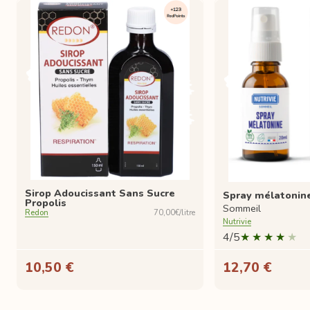
Sirop Adoucissant Sans Sucre
Spray mélatonine
Propolis
Sommeil
Redon
70,00€/litre
Nutrivie
4/5
10,50 €
12,70 €