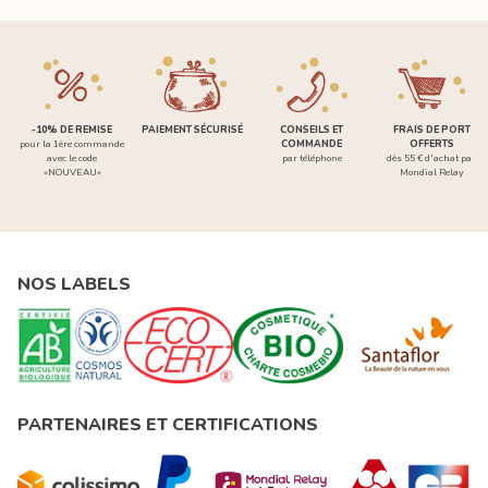
-10% DE REMISE
PAIEMENT SÉCURISÉ
CONSEILS ET
FRAIS DE PORT
pour la 1ère commande
COMMANDE
OFFERTS
avec le code
par téléphone
dès 55 € d'achat par
«NOUVEAU»
Mondial Relay
NOS LABELS
PARTENAIRES ET CERTIFICATIONS