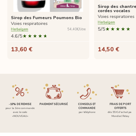
Sirop des chantr
cordes vocales
Voies respiratoires
Sirop des Fumeurs Poumons Bio
Herbalgem
Voies respiratoires
5/5
Herbalgem
54,40€/litre
4.6/5
13,60 €
14,50 €
-10% DE REMISE
PAIEMENT SÉCURISÉ
CONSEILS ET
FRAIS DE PORT
pour la 1ère commande
COMMANDE
OFFERTS
avec le code
par téléphone
dès 55 € d'achat par
«NOUVEAU»
Mondial Relay