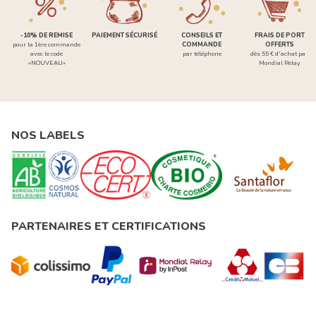
-10% DE REMISE
PAIEMENT SÉCURISÉ
CONSEILS ET
FRAIS DE PORT
pour la 1ère commande
COMMANDE
OFFERTS
avec le code
par téléphone
dès 55 € d'achat par
«NOUVEAU»
Mondial Relay
NOS LABELS
PARTENAIRES ET CERTIFICATIONS