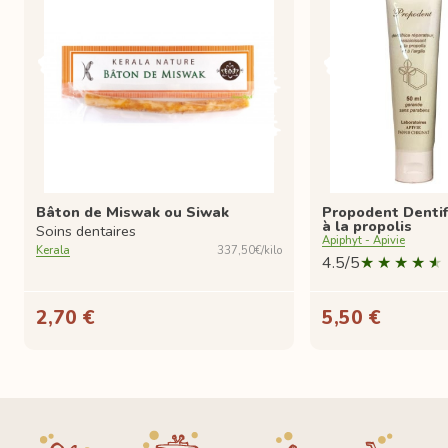
Bâton de Miswak ou Siwak
Propodent Dentifr
à la propolis
Soins dentaires
Apiphyt - Apivie
Kerala
337,50€/kilo
4.5/5
2,70 €
5,50 €