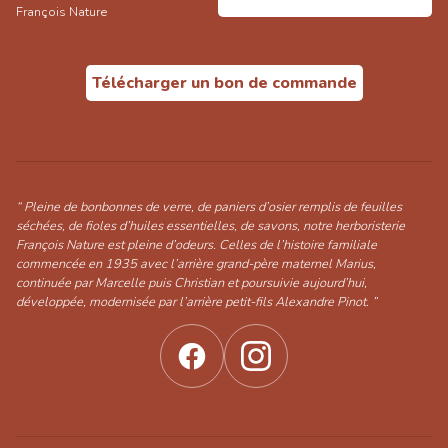
François Nature
Télécharger un bon de commande
“ Pleine de bonbonnes de verre, de paniers d’osier remplis de feuilles
séchées, de fioles d’huiles essentielles, de savons, notre herboristerie
François Nature est pleine d’odeurs. Celles de l’histoire familiale
commencée en 1935 avec l’arrière grand-père maternel Marius,
continuée par Marcelle puis Christian et poursuivie aujourd’hui,
développée, modernisée par l’arrière petit-fils Alexandre Pinot. ”