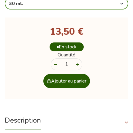
30 ml.
13,50 €
En stock
Quantité
-
+
Ajouter au panier
Description