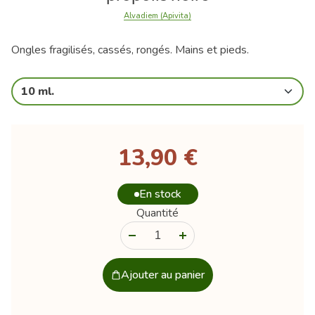
Alvadiem (Apivita)
Ongles fragilisés, cassés, rongés. Mains et pieds.
10 ml.
13,90 €
En stock
Quantité
-
+
Ajouter au panier