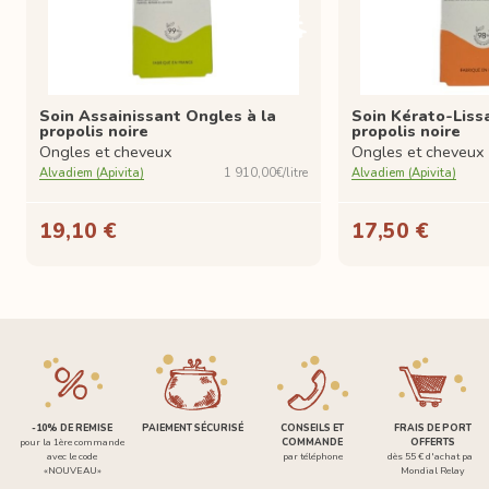
Soin Assainissant Ongles à la
Soin Kérato-Liss
propolis noire
propolis noire
Ongles et cheveux
Ongles et cheveux
Alvadiem (Apivita)
1 910,00€/litre
Alvadiem (Apivita)
19,10 €
17,50 €
-10% DE REMISE
PAIEMENT SÉCURISÉ
CONSEILS ET
FRAIS DE PORT
pour la 1ère commande
COMMANDE
OFFERTS
avec le code
par téléphone
dès 55 € d'achat par
«NOUVEAU»
Mondial Relay