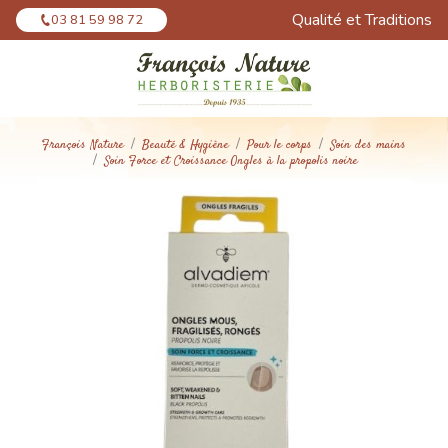
Panneau de gestion des cookies
Qualité et Traditions
03 81 59 98 72
François Nature
Beauté & Hygiène
Pour le corps
Soin des mains
Soin Force et Croissance Ongles à la propolis noire