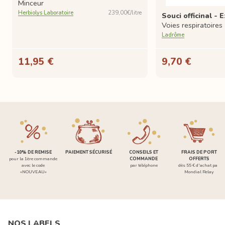
Minceur
Herbiolys Laboratoire
239,00€/litre
Souci officinal - E
Voies respiratoires
Ladrôme
11,95 €
9,70 €
-10% DE REMISE
PAIEMENT SÉCURISÉ
CONSEILS ET
FRAIS DE PORT
pour la 1ère commande
COMMANDE
OFFERTS
avec le code
par téléphone
dès 55 € d'achat par
«NOUVEAU»
Mondial Relay
NOS LABELS