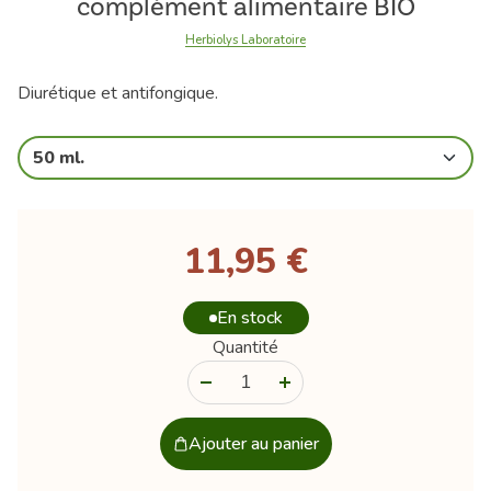
complément alimentaire BIO
Herbiolys Laboratoire
Diurétique et antifongique.
50 ml.
11,95 €
En stock
Quantité
-
+
Ajouter au panier