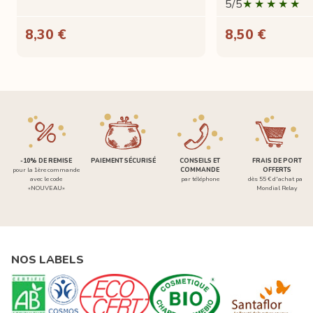
5/5
8,30 €
8,50 €
-10% DE REMISE
PAIEMENT SÉCURISÉ
CONSEILS ET
FRAIS DE PORT
pour la 1ère commande
COMMANDE
OFFERTS
avec le code
par téléphone
dès 55 € d'achat par
«NOUVEAU»
Mondial Relay
NOS LABELS