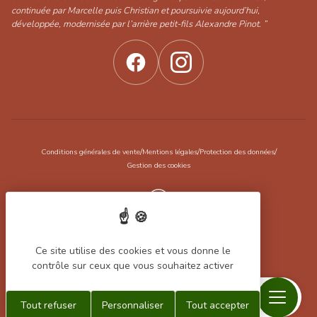
continuée par Marcelle puis Christian et poursuivie aujourd’hui,
développée, modernisée par l’arrière petit-fils Alexandre Pinot. ”
/
/
/
Conditions générales de vente
Mentions légales
Protection des données
Gestion des cookies
Réalisation Koredge
Ce site utilise des cookies et vous donne le
contrôle sur ceux que vous souhaitez activer
Menu
Recherche
Contact
Mon
Mon
Tout refuser
Personnaliser
Tout accepter