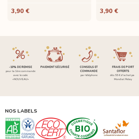
3,90 €
3,90 €
-10% DE REMISE
PAIEMENT SÉCURISÉ
CONSEILS ET
FRAIS DE PORT
pour la 1ère commande
COMMANDE
OFFERTS
avec le code
par téléphone
dès 55 € d'achat par
«NOUVEAU»
Mondial Relay
NOS LABELS