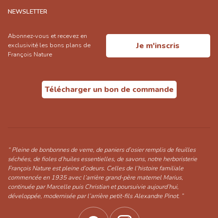
NEWSLETTER
Abonnez-vous et recevez en
Je m'inscris
exclusivité les bons plans de
François Nature
Télécharger un bon de commande
“ Pleine de bonbonnes de verre, de paniers d’osier remplis de feuilles
séchées, de fioles d’huiles essentielles, de savons, notre herboristerie
François Nature est pleine d’odeurs. Celles de l’histoire familiale
commencée en 1935 avec l’arrière grand-père maternel Marius,
continuée par Marcelle puis Christian et poursuivie aujourd’hui,
développée, modernisée par l’arrière petit-fils Alexandre Pinot. ”