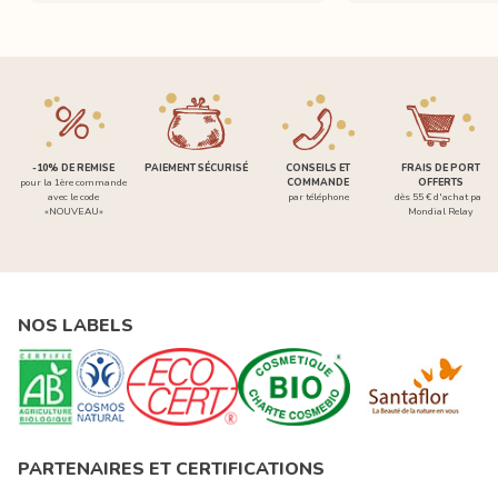
-10% DE REMISE
PAIEMENT SÉCURISÉ
CONSEILS ET
FRAIS DE PORT
pour la 1ère commande
COMMANDE
OFFERTS
avec le code
par téléphone
dès 55 € d'achat par
«NOUVEAU»
Mondial Relay
NOS LABELS
PARTENAIRES ET CERTIFICATIONS