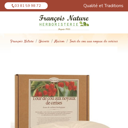
Panneau de gestion des cookies
Qualité et Traditions
03 81 59 98 72
François Nature
Univers
Maison
Tour de cou aux noyaux de cerises