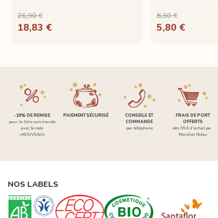
26,90 €
8,30 €
18,83 €
5,80 €
-10% DE REMISE
PAIEMENT SÉCURISÉ
CONSEILS ET
FRAIS DE PORT
pour la 1ère commande
COMMANDE
OFFERTS
avec le code
par téléphone
dès 55 € d'achat par
«NOUVEAU»
Mondial Relay
NOS LABELS