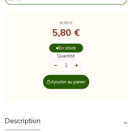
8,30 €
5,80 €
En stock
Quantité
-
+
Ajouter au panier
Description