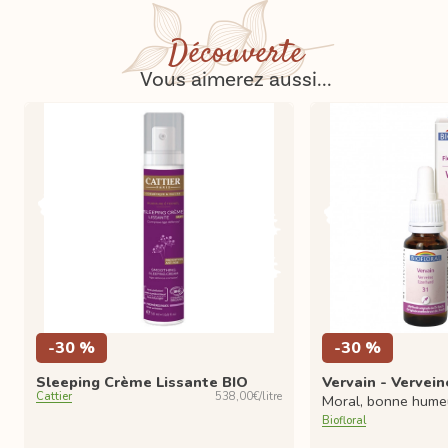
Découverte
Vous aimerez aussi...
-30 %
-30 %
Sleeping Crème Lissante BIO
Vervain - Vervein
Cattier
538,00€/litre
Moral, bonne hume
Biofloral