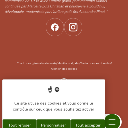
commencée en 1935 avec l’arrière grand-père maternel Marius,
continuée par Marcelle puis Christian et poursuivie aujourd’hui,
développée, modernisée par l’arrière petit-fils Alexandre Pinot. ”
/
/
/
Conditions générales de vente
Mentions légales
Protection des données
Gestion des cookies
Réalisation Koredge
Ce site utilise des cookies et vous donne le
contrôle sur ceux que vous souhaitez activer
Menu
Recherche
Contact
Mon
Mon
Tout refuser
Personnaliser
Tout accepter