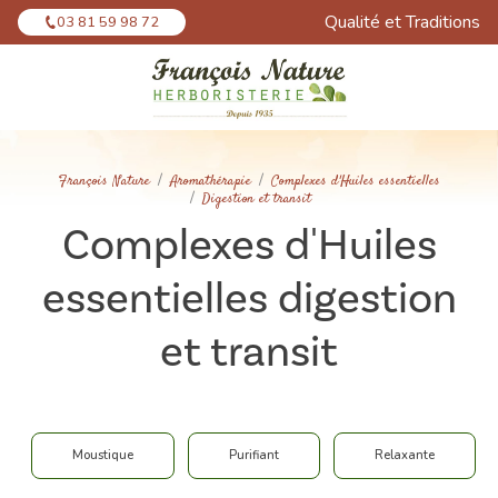
Panneau de gestion des cookies
Qualité et Traditions
03 81 59 98 72
François Nature
Aromathérapie
Complexes d'Huiles essentielles
Digestion et transit
Complexes d'Huiles
essentielles digestion
et transit
Moustique
Purifiant
Relaxante