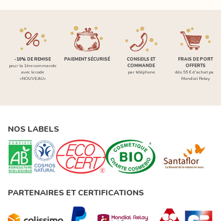
-10% DE REMISE
PAIEMENT SÉCURISÉ
CONSEILS ET
FRAIS DE PORT
pour la 1ère commande
COMMANDE
OFFERTS
avec le code
par téléphone
dès 55 € d'achat par
«NOUVEAU»
Mondial Relay
NOS LABELS
PARTENAIRES ET CERTIFICATIONS