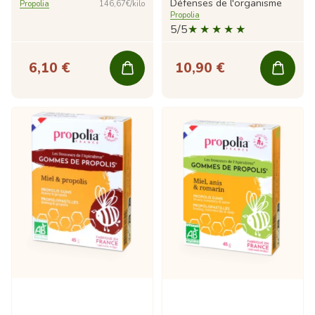
Défenses de l'organisme
Propolia
146,67€/kilo
Propolia
5/5
6,10 €
10,90 €