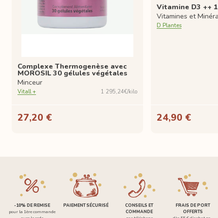
Vitamine D3 ++ 1
Vitamines et Minér
D Plantes
Complexe Thermogenèse avec
MOROSIL 30 gélules végétales
Minceur
Vitall +
1 295,24€/kilo
27,20 €
24,90 €
-10% DE REMISE
PAIEMENT SÉCURISÉ
CONSEILS ET
FRAIS DE PORT
pour la 1ère commande
COMMANDE
OFFERTS
avec le code
par téléphone
dès 55 € d'achat par