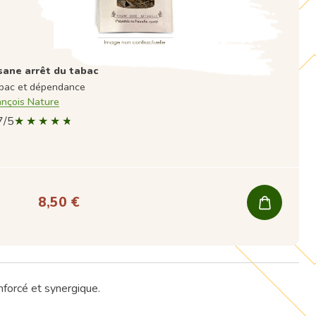
sane arrêt du tabac
bac et dépendance
ançois Nature
7/5
8,50 €
nforcé et synergique.