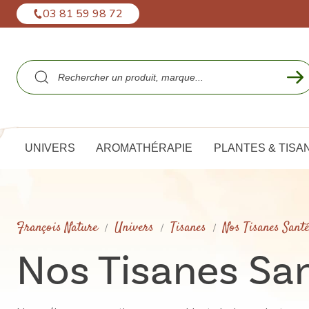
Panneau de gestion des cookies
03 81 59 98 72
UNIVERS
AROMATHÉRAPIE
PLANTES & TISA
François Nature
Univers
Tisanes
Nos Tisanes Sant
Nos Tisanes Sa