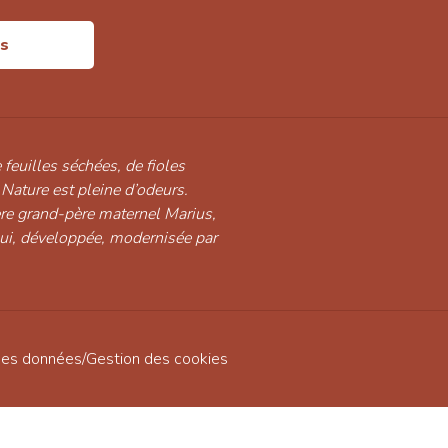
is
 feuilles séchées, de fioles
 Nature est pleine d’odeurs.
ère grand-père maternel Marius,
hui, développée, modernisée par
des données
/
Gestion des cookies