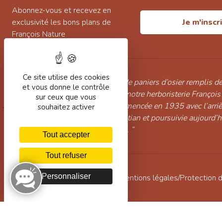
Abonnez-vous et recevez en
exclusivité les bons plans de
Je m'inscr
François Nature
Ce site utilise des cookies
“ Pleine de bonbonnes de verre, de paniers d’osier remplis de
et vous donne le contrôle
d’huiles essentielles, de savons, notre herboristerie François
sur ceux que vous
Celles de l’histoire familiale commencée en 1935 avec l’arri
souhaitez activer
continuée par Marcelle puis Christian et poursuivie aujourd’
l’arrière petit-fils Alexandre Pinot. ”
Tout accepter
Tout refuser
Personnaliser
Conditions générales de vente
/
Mentions légales
/
Protection 