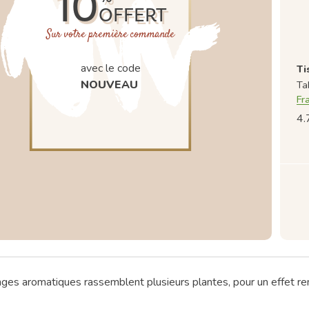
10
OFFERT
Sur votre première commande
avec le code
Ti
NOUVEAU
Ta
Fr
4.
es aromatiques rassemblent plusieurs plantes, pour un effet re