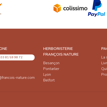
ONE
HERBORISTERIE
PA
FRANÇOIS NATURE
La 
03 81 59 98 72
Besançon
Liv
Pontarlier
Qu
Lyon
Pro
@francois-nature.com
Belfort