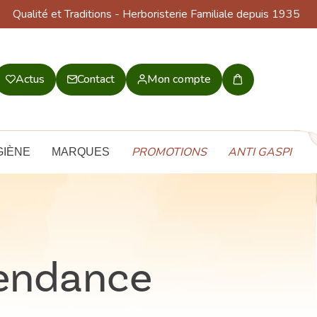
Qualité et Traditions
- Herboristerie Familiale depuis 1935
Actus
Contact
Mon compte
Mon
panier
PROMOTIONS
ANTI GASPI
GIÈNE
MARQUES
pendance