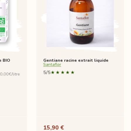
e BIO
Gentiane racine extrait liquide
Santaflor
5/5
0,00€/litre
15,90 €