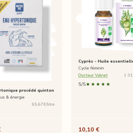
Cyprès - Huile essentiell
Cycle féminin
Docteur Valnet
1 01
5/5
rtonique procédé quinton
nus & énergie
65,67€/litre
€
10,10 €