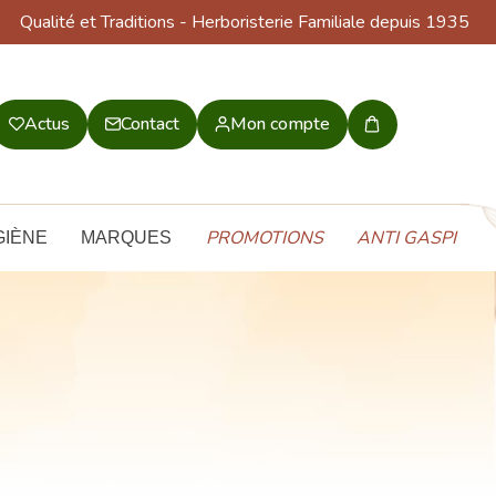
Qualité et Traditions
- Herboristerie Familiale depuis 1935
Actus
Contact
Mon compte
Mon
panier
PROMOTIONS
ANTI GASPI
GIÈNE
MARQUES