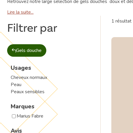
Retrouvez notre large sélection de gels douches doux et dél
Lire la suite...
1 résultat
Filtrer par
Gels douche
Usages
Cheveux normaux
Peau
Peaux sensibles
Marques
Marius Fabre
Avis