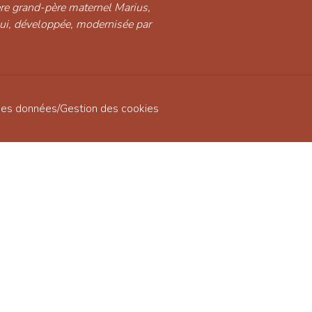
ère grand-père maternel Marius,
hui, développée, modernisée par
des données
/
Gestion des cookies