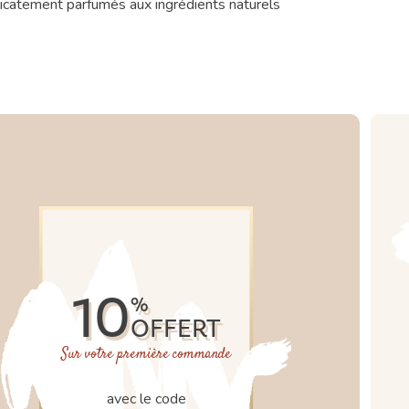
icatement parfumés aux ingrédients naturels
10
%
OFFERT
Sur votre première commande
avec le code