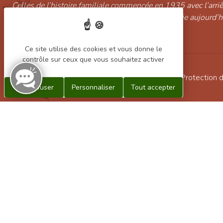
Celles de l’histoire familiale commencée en 1935 avec l’arri
continuée par Marcelle puis Christian et poursuivie aujourd’
l’arrière petit-fils Alexandre Pinot. ”
Ce site utilise des cookies et vous donne le
contrôle sur ceux que vous souhaitez activer
Conditions générales de vente
/
Mentions légales
/
Protection 
Tout refuser
Personnaliser
Tout accepter