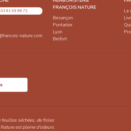
ONE
HERBORISTERIE
PA
FRANÇOIS NATURE
La 
03 81 59 98 72
Besançon
Liv
Pontarlier
Qu
Lyon
Pro
@francois-nature.com
Belfort
is
 feuilles séchées, de fioles
 Nature est pleine d’odeurs.