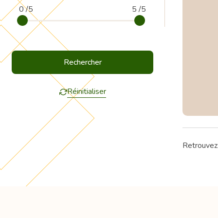
0 /5
5 /5
Réinitialiser
Retrouvez 