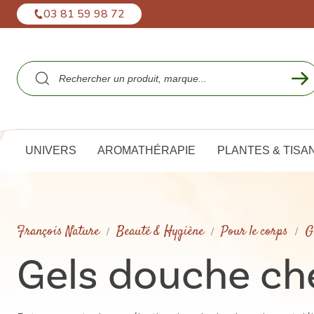
Panneau de gestion des cookies
03 81 59 98 72
UNIVERS
AROMATHÉRAPIE
PLANTES & TISA
François Nature
Beauté & Hygiène
Pour le corps
G
Gels douche c