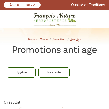
Panneau de gestion des cookies
Qualité et Traditions
03 81 59 98 72
François Nature
Promotions
Anti Age
Promotions anti age
Hygiène
Relaxante
0 résultat