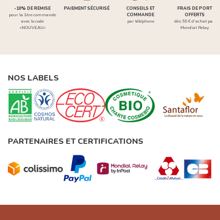
-10% DE REMISE
PAIEMENT SÉCURISÉ
CONSEILS ET
FRAIS DE PORT
pour la 1ère commande
COMMANDE
OFFERTS
avec le code
par téléphone
dès 55 € d'achat par
«NOUVEAU»
Mondial Relay
NOS LABELS
PARTENAIRES ET CERTIFICATIONS