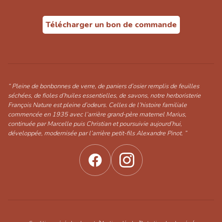
Télécharger un bon de commande
“ Pleine de bonbonnes de verre, de paniers d’osier remplis de feuilles
séchées, de fioles d’huiles essentielles, de savons, notre herboristerie
François Nature est pleine d’odeurs. Celles de l’histoire familiale
commencée en 1935 avec l’arrière grand-père maternel Marius,
continuée par Marcelle puis Christian et poursuivie aujourd’hui,
développée, modernisée par l’arrière petit-fils Alexandre Pinot. ”