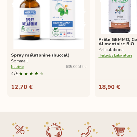
Prêle GEMMO, C
Alimentaire BIO
Articulations
Spray mélatonine (buccal)
Herbiolys Laboratoire
Sommeil
Nutrivie
635,00€/litre
4/5
12,70 €
18,90 €