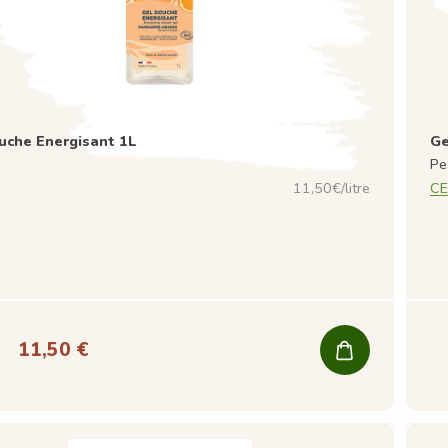
uche Energisant 1L
Ge
Pe
11,50€/litre
CE
11,50 €