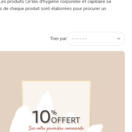
s produits Ce'Bio d'hygiène corporelle et capillaire se
es de chaque produit sont élaborées pour procurer un
Trier par
10
%
OFFERT
Sur votre première commande