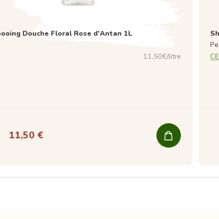
oing Douche Floral Rose d'Antan 1L
Sh
Pe
11,50€/litre
CE
11,50 €