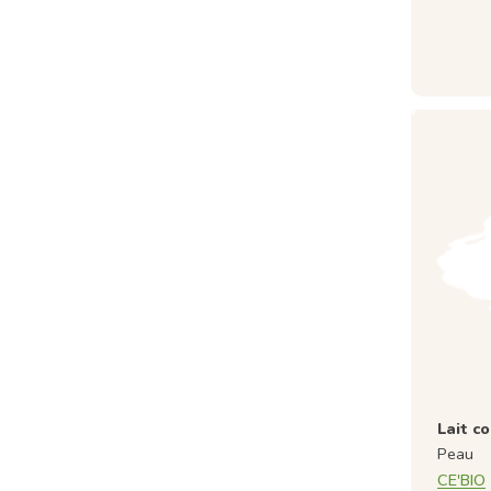
Lait c
Peau
CE'BIO