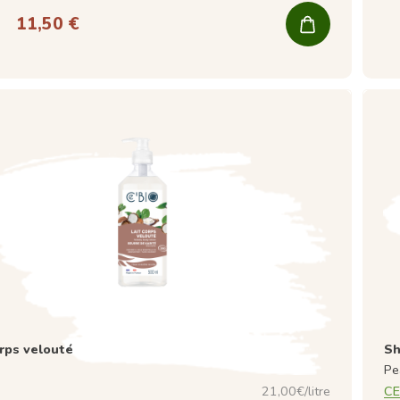
11,50 €
orps velouté
Sh
Pe
21,00€/litre
CE