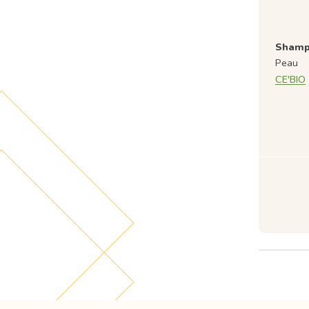
Shampo
Peau
CE'BIO