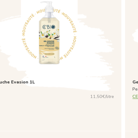
uche Evasion 1L
Ge
Pe
11,50€/litre
CE