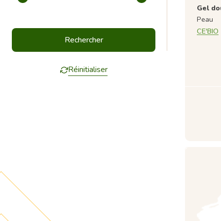
Gel do
Peau
CE'BIO
Réinitialiser