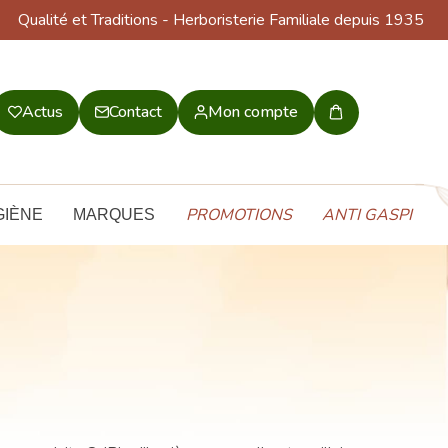
Qualité et Traditions
- Herboristerie Familiale depuis 1935
Actus
Contact
Mon compte
Mon
panier
PROMOTIONS
ANTI GASPI
GIÈNE
MARQUES