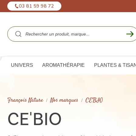
Panneau de gestion des cookies
03 81 59 98 72
UNIVERS
AROMATHÉRAPIE
PLANTES & TISA
François Nature
Nos marques
CE'BIO
CE'BIO