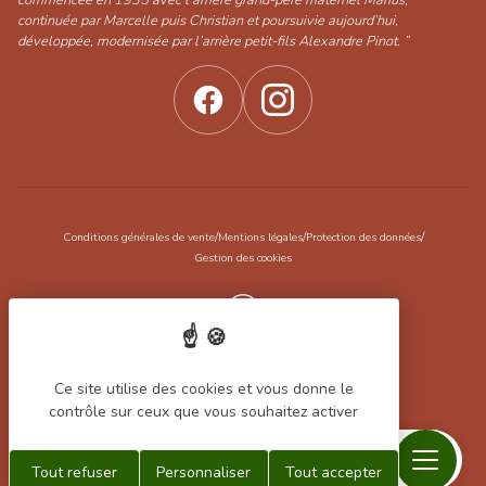
commencée en 1935 avec l’arrière grand-père maternel Marius,
continuée par Marcelle puis Christian et poursuivie aujourd’hui,
développée, modernisée par l’arrière petit-fils Alexandre Pinot. ”
/
/
/
Conditions générales de vente
Mentions légales
Protection des données
Gestion des cookies
Réalisation Koredge
Ce site utilise des cookies et vous donne le
contrôle sur ceux que vous souhaitez activer
Menu
Recherche
Contact
Mon
Mon
Tout refuser
Personnaliser
Tout accepter