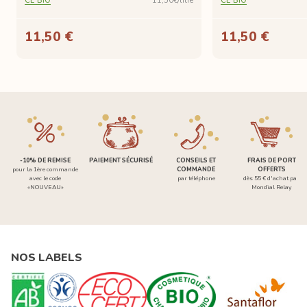
CE'BIO
11,50€/litre
CE'BIO
11,50 €
11,50 €
-10% DE REMISE
PAIEMENT SÉCURISÉ
CONSEILS ET
FRAIS DE PORT
pour la 1ère commande
COMMANDE
OFFERTS
avec le code
par téléphone
dès 55 € d'achat par
«NOUVEAU»
Mondial Relay
NOS LABELS