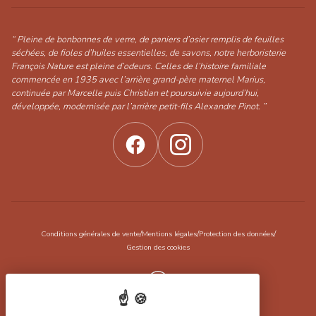
“ Pleine de bonbonnes de verre, de paniers d’osier remplis de feuilles
séchées, de fioles d’huiles essentielles, de savons, notre herboristerie
François Nature est pleine d’odeurs. Celles de l’histoire familiale
commencée en 1935 avec l’arrière grand-père maternel Marius,
continuée par Marcelle puis Christian et poursuivie aujourd’hui,
développée, modernisée par l’arrière petit-fils Alexandre Pinot. ”
/
/
/
Conditions générales de vente
Mentions légales
Protection des données
Gestion des cookies
Réalisation Koredge