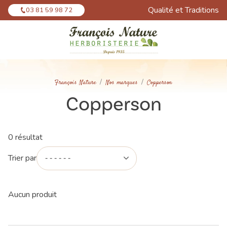
Panneau de gestion des cookies
Qualité et Traditions
03 81 59 98 72
François Nature
Nos marques
Copperson
Copperson
0 résultat
Trier par
Aucun produit