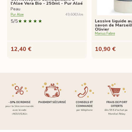
l'Aloe Vera Bio - 250ml - Pur Aloé
Peau
Pur Aloe
49,60€/litre
5/5
Lessive liquide 
savon de Marseill
Olivier
Marius Fabre
12,40 €
10,90 €
-10% DE REMISE
PAIEMENT SÉCURISÉ
CONSEILS ET
FRAIS DE PORT
pour la 1ère commande
COMMANDE
OFFERTS
avec le code
par téléphone
dès 55 € d'achat par
«NOUVEAU»
Mondial Relay