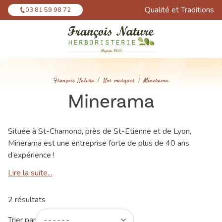
Panneau de gestion des cookies
Qualité et Traditions
03 81 59 98 72
François Nature
Nos marques
Minerama
Minerama
Située à St-Chamond, près de St-Etienne et de Lyon,
Minerama est une entreprise forte de plus de 40 ans
d’expérience !
Lire la suite...
2 résultats
Trier par