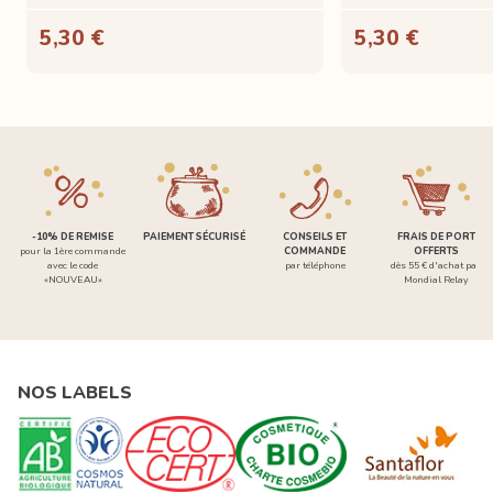
5,30 €
5,30 €
-10% DE REMISE
PAIEMENT SÉCURISÉ
CONSEILS ET
FRAIS DE PORT
pour la 1ère commande
COMMANDE
OFFERTS
avec le code
par téléphone
dès 55 € d'achat par
«NOUVEAU»
Mondial Relay
NOS LABELS