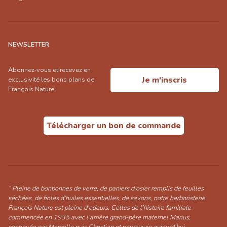
NEWSLETTER
Abonnez-vous et recevez en
Je m'inscris
exclusivité les bons plans de
François Nature
Télécharger un bon de commande
“ Pleine de bonbonnes de verre, de paniers d’osier remplis de feuilles
séchées, de fioles d’huiles essentielles, de savons, notre herboristerie
François Nature est pleine d’odeurs. Celles de l’histoire familiale
commencée en 1935 avec l’arrière grand-père maternel Marius,
continuée par Marcelle puis Christian et poursuivie aujourd’hui,