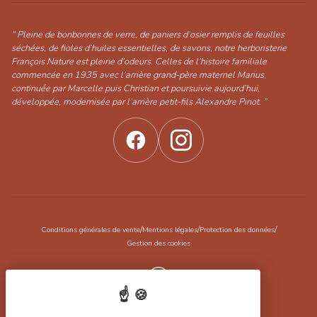
“ Pleine de bonbonnes de verre, de paniers d’osier remplis de feuilles
séchées, de fioles d’huiles essentielles, de savons, notre herboristerie
François Nature est pleine d’odeurs. Celles de l’histoire familiale
commencée en 1935 avec l’arrière grand-père maternel Marius,
continuée par Marcelle puis Christian et poursuivie aujourd’hui,
développée, modernisée par l’arrière petit-fils Alexandre Pinot. ”
/
/
/
Conditions générales de vente
Mentions légales
Protection des données
Gestion des cookies
Réalisation Koredge