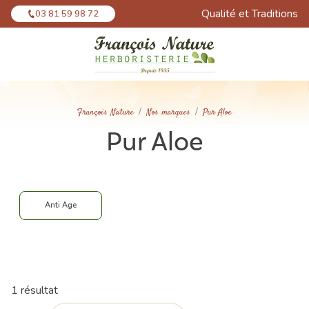
Panneau de gestion des cookies
Qualité et Traditions
03 81 59 98 72
François Nature
Nos marques
Pur Aloe
Pur Aloe
Anti Age
1 résultat