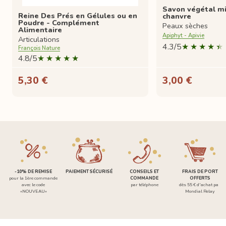
Savon végétal mi
Reine Des Prés en Gélules ou en
chanvre
Poudre - Complément
Peaux sèches
Alimentaire
Apiphyt - Apivie
Articulations
4.3/5
François Nature
4.8/5
5,30 €
3,00 €
-10% DE REMISE
PAIEMENT SÉCURISÉ
CONSEILS ET
FRAIS DE PORT
pour la 1ère commande
COMMANDE
OFFERTS
avec le code
par téléphone
dès 55 € d'achat par
«NOUVEAU»
Mondial Relay