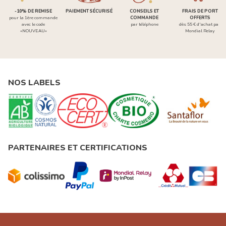
-10% DE REMISE
PAIEMENT SÉCURISÉ
CONSEILS ET
FRAIS DE PORT
pour la 1ère commande
COMMANDE
OFFERTS
avec le code
par téléphone
dès 55 € d'achat par
«NOUVEAU»
Mondial Relay
NOS LABELS
PARTENAIRES ET CERTIFICATIONS