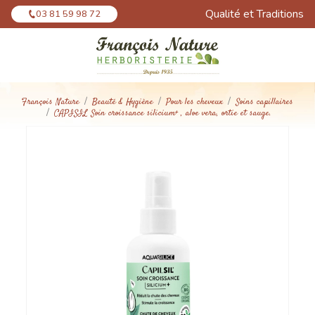
Panneau de gestion des cookies
Qualité et Traditions
03 81 59 98 72
François Nature
Beauté & Hygiène
Pour les cheveux
Soins capillaires
CAPISIL Soin croissance silicium+ , aloe vera, ortie et sauge.