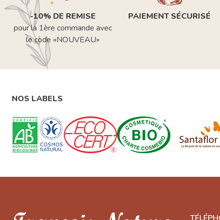
-10% DE REMISE
PAIEMENT SÉCURISÉ
pour la 1ère commande avec
le code «NOUVEAU»
NOS LABELS
TÉLÉPH