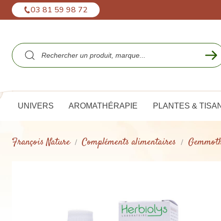
Panneau de gestion des cookies
03 81 59 98 72
UNIVERS
AROMATHÉRAPIE
PLANTES & TISA
François Nature
Compléments alimentaires
Gemmoth