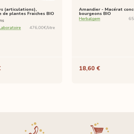
ys (articulations),
Amandier - Macérat conc
 de plantes Fraiches BIO
bourgeons BIO
Herbalgem
65
ons
Laboratoire
476,00€/litre
€
18,60 €