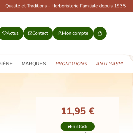
Qualité et Traditions
- Herboristerie Familiale depuis 1935
Actus
Contact
Mon compte
Mon
panier
PROMOTIONS
ANTI GASPI
GIÈNE
MARQUES
11,95 €
En stock