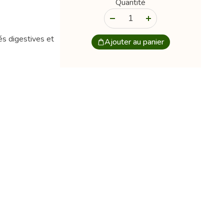
Quantité
-
+
és digestives et
Ajouter au panier