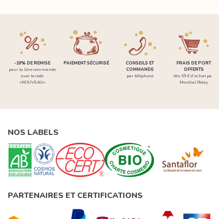
-10% DE REMISE
PAIEMENT SÉCURISÉ
CONSEILS ET
FRAIS DE PORT
pour la 1ère commande
COMMANDE
OFFERTS
avec le code
par téléphone
dès 55 € d'achat par
«NOUVEAU»
Mondial Relay
NOS LABELS
PARTENAIRES ET CERTIFICATIONS