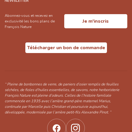
NEWSLETTER
Abonnez-vous et recevez en
Je m'inscris
exclusivité les bons plans de
François Nature
Télécharger un bon de commande
“ Pleine de bonbonnes de verre, de paniers d’osier remplis de feuilles
séchées, de fioles d’huiles essentielles, de savons, notre herboristerie
François Nature est pleine d’odeurs. Celles de l’histoire familiale
commencée en 1935 avec l’arrière grand-père maternel Marius,
continuée par Marcelle puis Christian et poursuivie aujourd’hui,
développée, modernisée par l’arrière petit-fils Alexandre Pinot. ”