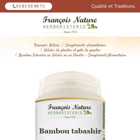
Panneau de gestion des cookies
Qualité et Traditions
03 81 59 98 72
François Nature
Compléments alimentaires
Gélules de plantes et pots de poudre
Bambou Tabashir en Gélules ou en Poudre - Complément Alimentaire