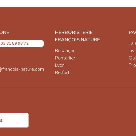
ONE
HERBORISTERIE
PA
FRANÇOIS NATURE
La 
03 81 59 98 72
Besançon
Liv
Pontarlier
Qu
Lyon
Pro
@francois-nature.com
Belfort
is