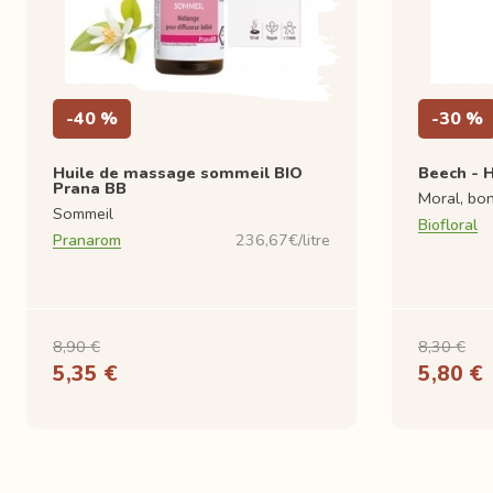
-40 %
-30 %
Huile de massage sommeil BIO
Beech - 
Prana BB
Moral, bo
Sommeil
Biofloral
Pranarom
236,67€/litre
8,90 €
8,30 €
5,35 €
5,80 €