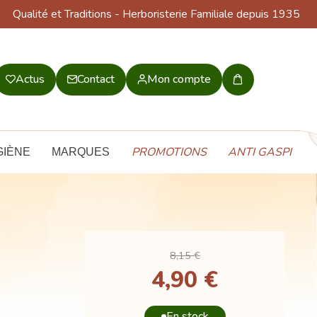
Qualité et Traditions
- Herboristerie Familiale depuis 1935
Actus
Contact
Mon compte
Mon
panier
PROMOTIONS
ANTI GASPI
GIÈNE
MARQUES
8,15 €
4,90 €
En stock