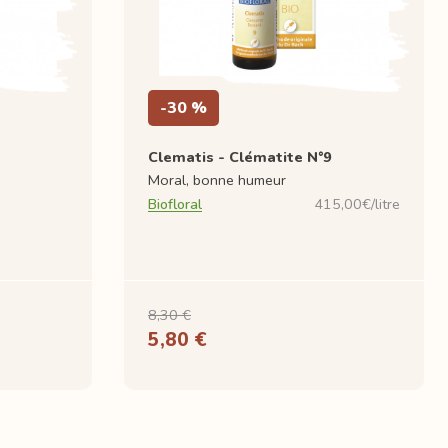
-30 %
Clematis - Clématite N°9
Moral, bonne humeur
Biofloral
415,00€/litre
8,30 €
5,80 €