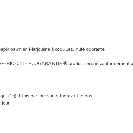
apin baumier, Marjolaine à coquilles, Inule odorante
rtisys BE-BIO-01) - ECOGARANTIE ® produit certifié conforméme
el (1g) 1 fois par jour sur le thorax et le dos.
 jour.