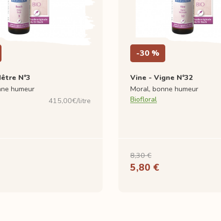
-30 %
Hêtre N°3
Vine - Vigne N°32
nne humeur
Moral, bonne humeur
Biofloral
415,00€/litre
8,30 €
5,80 €