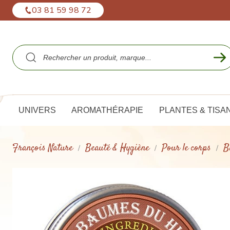
Panneau de gestion des cookies
03 81 59 98 72
UNIVERS
AROMATHÉRAPIE
PLANTES & TISA
François Nature
Beauté & Hygiène
Pour le corps
B