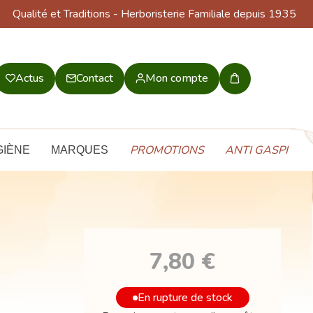
Qualité et Traditions
- Herboristerie Familiale depuis 1935
Actus
Contact
Mon compte
Mon
panier
PROMOTIONS
ANTI GASPI
GIÈNE
MARQUES
7,80 €
En rupture de stock