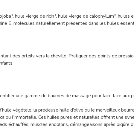
e jojoba*, huile vierge de ricin*, huile vierge de calophyllum*, huil
mine E, molécules naturellement présentes dans les huiles essent
t des orteils vers la cheville. Pratiquer des points de pression s
nfants.
ntifier une gamme de baumes de massage pour faire face aux pe
ile végétale, la précieuse huile d’olive ou le merveilleux beurre 
ca ou l’immortelle. Ces huiles pures et naturelles offrent une syn
 pieds échauffés, muscles endoloris, démangeaisons après piqûre d