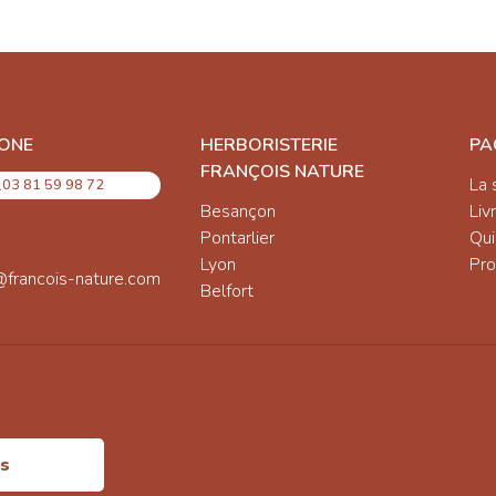
ONE
HERBORISTERIE
PA
FRANÇOIS NATURE
La 
03 81 59 98 72
Besançon
Liv
Pontarlier
Qu
Lyon
Pro
@francois-nature.com
Belfort
is