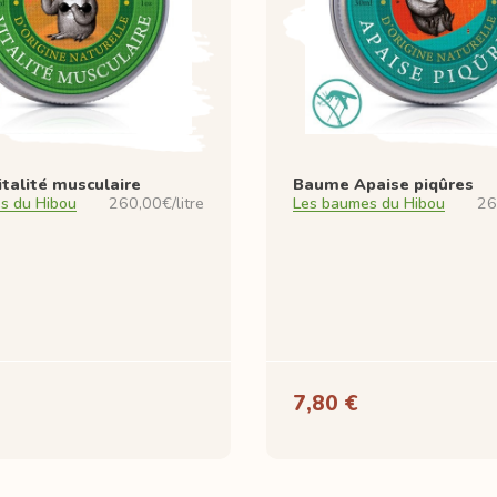
talité musculaire
Baume Apaise piqûres
s du Hibou
260,00€/litre
Les baumes du Hibou
26
7,80 €