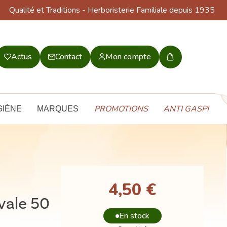
Qualité et Traditions
- Herboristerie Familiale depuis 1935
Actus
Contact
Mon compte
Mon
panier
PROMOTIONS
ANTI GASPI
GIÈNE
MARQUES
4,50 €
vale 50
En stock