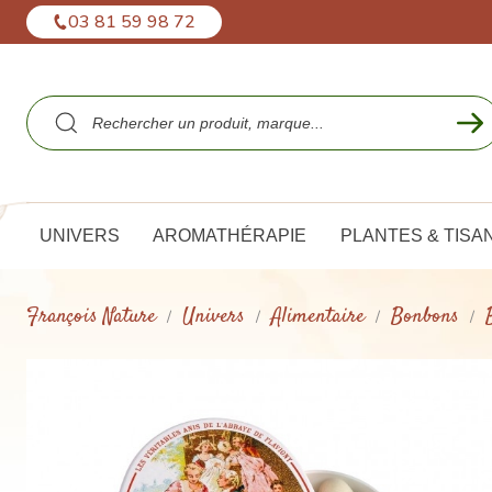
Panneau de gestion des cookies
03 81 59 98 72
UNIVERS
AROMATHÉRAPIE
PLANTES & TISA
François Nature
Univers
Alimentaire
Bonbons