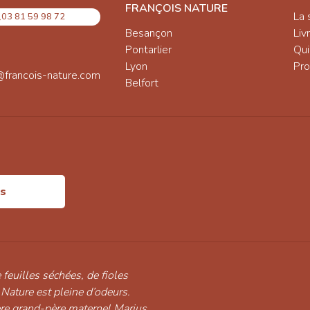
FRANÇOIS NATURE
La 
03 81 59 98 72
Besançon
Liv
Pontarlier
Qu
Lyon
Pro
@francois-nature.com
Belfort
is
 feuilles séchées, de fioles
 Nature est pleine d’odeurs.
ère grand-père maternel Marius,