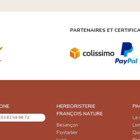
PARTENAIRES ET CERTIFIC
ONE
HERBORISTERIE
PA
FRANÇOIS NATURE
La 
03 81 59 98 72
Besançon
Liv
Pontarlier
Qu