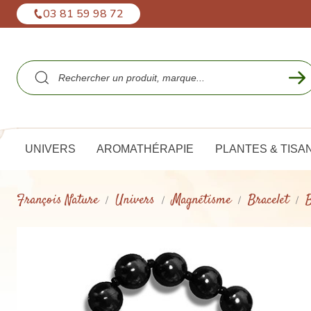
Panneau de gestion des cookies
03 81 59 98 72
UNIVERS
AROMATHÉRAPIE
PLANTES & TISA
François Nature
Univers
Magnétisme
Bracelet
B