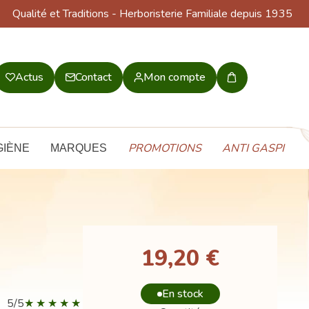
Qualité et Traditions
- Herboristerie Familiale depuis 1935
Actus
Contact
Mon compte
Mon
panier
PROMOTIONS
ANTI GASPI
GIÈNE
MARQUES
19,20 €
En stock
5/5