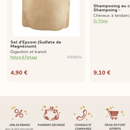
Shampooing au c
Shampoing -
Cheveux à tendance
Dr Theiss
Sel d'Epsom (Sulfate de
Magnésium)
Digestion et transit
Nature & Partage
9,80€/kilo
4,90 €
9,10 €
-10% DE REMISE
PAIEMENT SÉCURISÉ
CONSEILS ET
FRAIS DE PORT
pour la 1ère commande
COMMANDE
OFFERTS