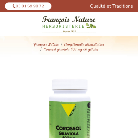
Panneau de gestion des cookies
Qualité et Traditions
03 81 59 98 72
François Nature
Compléments alimentaires
Corossol graviola 400 mg 60 gélules