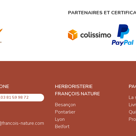
PARTENAIRES ET CERTIFIC
ONE
HERBORISTERIE
PA
FRANÇOIS NATURE
La 
03 81 59 98 72
Besançon
Liv
Pontarlier
Qu
Lyon
Pro
@francois-nature.com
Belfort