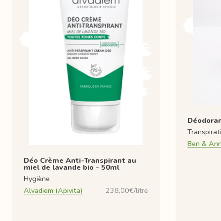
Déodoran
Transpirat
Ben & An
Déo Crème Anti-Transpirant au
miel de lavande bio - 50ml
Hygiène
Alvadiem (Apivita)
238,00€/litre