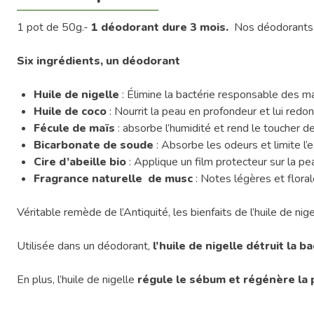
1 pot de 50g.-
1 déodorant dure 3 mois.
Nos déodorants
Six ingrédients, un déodorant
Huile de nigelle
: Élimine la bactérie responsable des m
Huile de coco
: Nourrit la peau en profondeur et lui red
Fécule de maïs
: absorbe l’humidité et rend le toucher 
Bicarbonate de soude
: Absorbe les odeurs et limite l
Cire d’abeille bio
: Applique un film protecteur sur la pea
Fragrance naturelle de musc
: Notes légères et flor
Véritable remède de l’Antiquité, les bienfaits de l’huile de n
Utilisée dans un déodorant,
l’huile de nigelle détruit la
En plus, l’huile de nigelle
régule le sébum et régénère la 