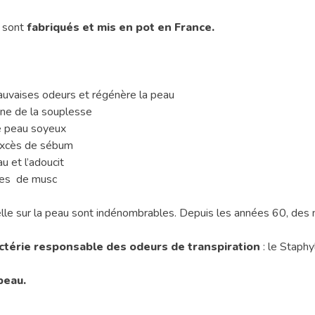
 sont
fabriqués et mis en pot en France.
auvaises odeurs et régénère la peau
onne de la souplesse
de peau soyeux
’excès de sébum
u et l’adoucit
ales de musc
igelle sur la peau sont indénombrables. Depuis les années 60, des 
 bactérie responsable des odeurs de transpiration
: le Staph
peau.