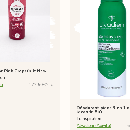
t Pink Grapefruit New
ion
na
172,50€/kilo
Déodorant pieds 3 en 1 a
lavande BIO
Transpiration
Alvadiem (Apivita)
6