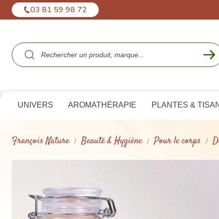
Panneau de gestion des cookies
03 81 59 98 72
UNIVERS
AROMATHÉRAPIE
PLANTES & TISA
François Nature
Beauté & Hygiène
Pour le corps
D