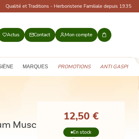
Qualité et Traditions
- Herboristerie Familiale depuis 1935
Actus
Contact
Mon compte
Mon
panier
PROMOTIONS
ANTI GASPI
GIÈNE
MARQUES
12,50 €
fum Musc
En stock