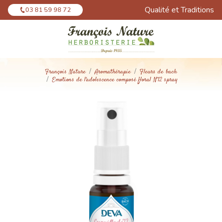
Panneau de gestion des cookies
Qualité et Traditions
03 81 59 98 72
François Nature
Aromathérapie
Fleurs de bach
Emotions de l'adolescence composé floral N°12 spray