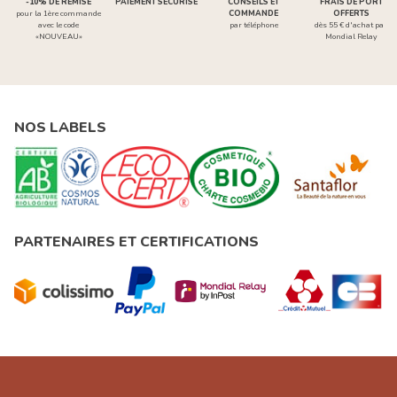
-10% DE REMISE
PAIEMENT SÉCURISÉ
CONSEILS ET
FRAIS DE PORT
pour la 1ère commande
COMMANDE
OFFERTS
avec le code
par téléphone
dès 55 € d'achat par
«NOUVEAU»
Mondial Relay
NOS LABELS
PARTENAIRES ET CERTIFICATIONS