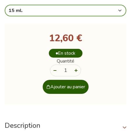
15 ml.
12,60 €
En stock
Quantité
-
+
Ajouter au panier
Description