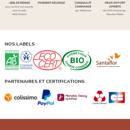
-10% DE REMISE
PAIEMENT SÉCURISÉ
CONSEILS ET
FRAIS DE PORT
pour la 1ère commande
COMMANDE
OFFERTS
avec le code
par téléphone
dès 55 € d'achat par
«NOUVEAU»
Mondial Relay
NOS LABELS
PARTENAIRES ET CERTIFICATIONS