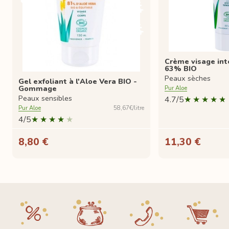
Crème visage int
63% BIO
Peaux sèches
Gel exfoliant à l'Aloe Vera BIO -
Gommage
Pur Aloe
Peaux sensibles
4.7/5
Pur Aloe
58,67€/litre
4/5
8,80 €
11,30 €