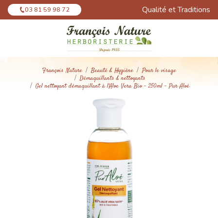
Panneau de gestion des cookies
Qualité et Traditions
03 81 59 98 72
François Nature
Beauté & Hygiène
Pour le visage
Démaquillants & nettoyants
Gel nettoyant démaquillant à l'Aloe Vera Bio - 250ml - Pur Aloé