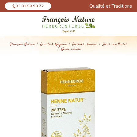
Panneau de gestion des cookies
Qualité et Traditions
03 81 59 98 72
François Nature
Beauté & Hygiène
Pour les cheveux
Soins capillaires
Henne neutre