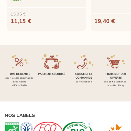
Cattier
15,95 €
11,15 €
19,40 €
-10% DE REMISE
PAIEMENT SÉCURISÉ
CONSEILS ET
FRAIS DE PORT
pour la 1ère commande
COMMANDE
OFFERTS
avec le code
par téléphone
dès 55 € d'achat par
«NOUVEAU»
Mondial Relay
NOS LABELS