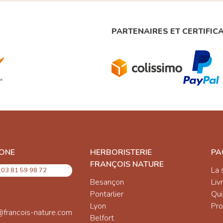
PARTENAIRES ET CERTIFIC
ONE
HERBORISTERIE
PA
FRANÇOIS NATURE
La 
03 81 59 98 72
Besançon
Liv
Pontarlier
Qu
Lyon
Pro
@francois-nature.com
Belfort