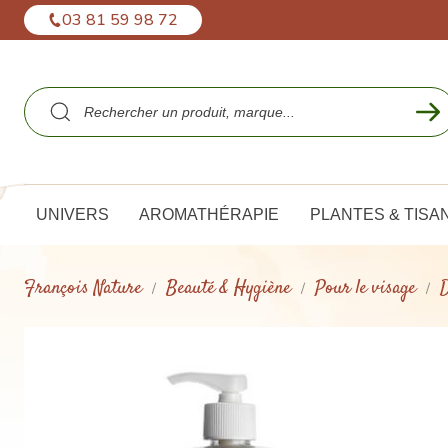
Panneau de gestion des cookies
03 81 59 98 72
UNIVERS
AROMATHÉRAPIE
PLANTES & TISA
François Nature
Beauté & Hygiène
Pour le visage
D