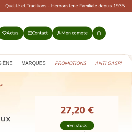
Qualité et Traditions
- Herboristerie Familiale depuis 1935
Actus
Contact
Mon compte
Mon
panier
PROMOTIONS
ANTI GASPI
GIÈNE
MARQUES
ux
27,20 €
eux
En stock