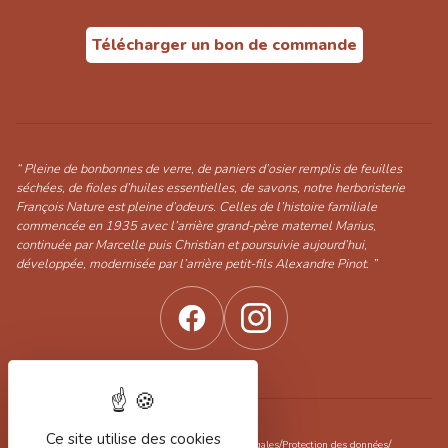
Télécharger un bon de commande
“ Pleine de bonbonnes de verre, de paniers d’osier remplis de feuilles
séchées, de fioles d’huiles essentielles, de savons, notre herboristerie
François Nature est pleine d’odeurs. Celles de l’histoire familiale
commencée en 1935 avec l’arrière grand-père maternel Marius,
continuée par Marcelle puis Christian et poursuivie aujourd’hui,
développée, modernisée par l’arrière petit-fils Alexandre Pinot. ”
Ce site utilise des cookies
/
/
/
Conditions générales de vente
Mentions légales
Protection des données