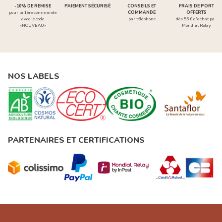
-10% DE REMISE
PAIEMENT SÉCURISÉ
CONSEILS ET
FRAIS DE PORT
pour la 1ère commande
COMMANDE
OFFERTS
avec le code
par téléphone
dès 55 € d'achat par
«NOUVEAU»
Mondial Relay
NOS LABELS
PARTENAIRES ET CERTIFICATIONS