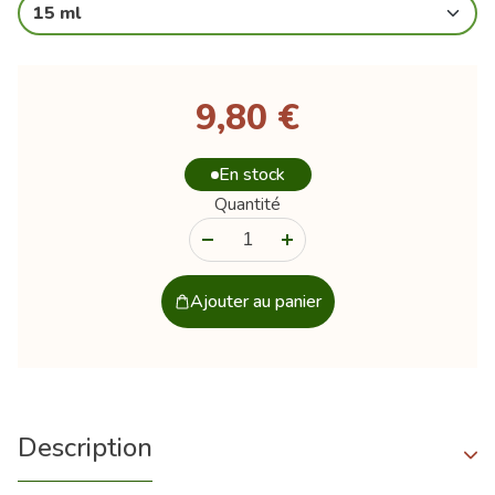
15 ml
9,80 €
En stock
Quantité
-
+
Ajouter au panier
Description