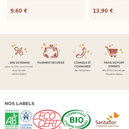
9,60 €
13,90 €
-10% DE REMISE
PAIEMENT SÉCURISÉ
CONSEILS ET
FRAIS DE PORT
pour la 1ère commande
COMMANDE
OFFERTS
avec le code
par téléphone
dès 55 € d'achat par
«NOUVEAU»
Mondial Relay
NOS LABELS