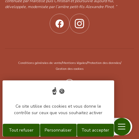
continuée par Marcelle puis Christian et poursuivie aujourd’hui,
développée, modernisée par l’arrière petit-fils Alexandre Pinot. ”
/
/
/
Conditions générales de vente
Mentions légales
Protection des données
Gestion des cookies
Réalisation Koredge
Ce site utilise des cookies et vous donne le
contrôle sur ceux que vous souhaitez activer
Menu
Recherche
Contact
Mon
Mon
Tout refuser
Personnaliser
Tout accepter
compte
panier