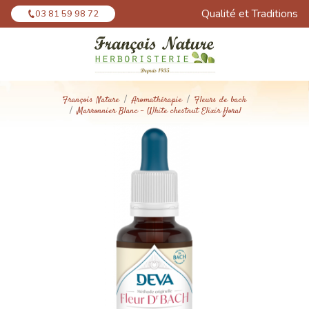
Panneau de gestion des cookies
Qualité et Traditions
03 81 59 98 72
François Nature
Aromathérapie
Fleurs de bach
Marronnier Blanc - White chestnut Elixir floral