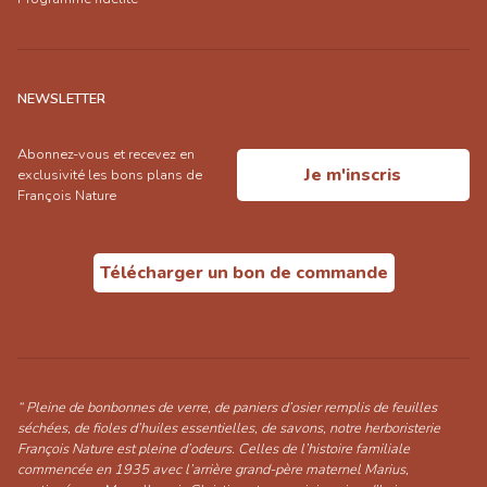
NEWSLETTER
Abonnez-vous et recevez en
Je m'inscris
exclusivité les bons plans de
François Nature
Télécharger un bon de commande
“ Pleine de bonbonnes de verre, de paniers d’osier remplis de feuilles
séchées, de fioles d’huiles essentielles, de savons, notre herboristerie
François Nature est pleine d’odeurs. Celles de l’histoire familiale
commencée en 1935 avec l’arrière grand-père maternel Marius,