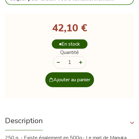
42,10 €
En stock
Quantité
-
+
Ajouter au panier
Description
250 g. - Existe également en 500g.- Le miel de Manuka,