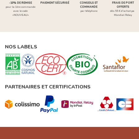
-10% DE REMISE
PAIEMENT SÉCURISÉ
CONSEILS ET
FRAIS DE PORT
pour la 1ère commande
COMMANDE
OFFERTS
avec le code
par téléphone
dès 55 € d'achat par
«NOUVEAU»
Mondial Relay
NOS LABELS
PARTENAIRES ET CERTIFICATIONS