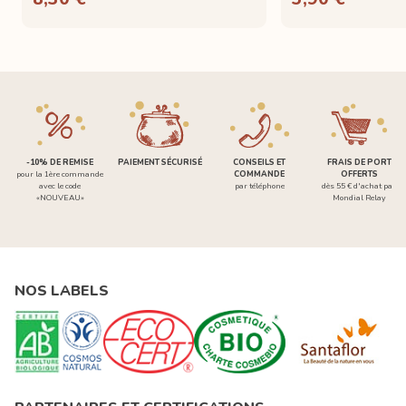
-10% DE REMISE
PAIEMENT SÉCURISÉ
CONSEILS ET
FRAIS DE PORT
pour la 1ère commande
COMMANDE
OFFERTS
avec le code
par téléphone
dès 55 € d'achat par
«NOUVEAU»
Mondial Relay
NOS LABELS