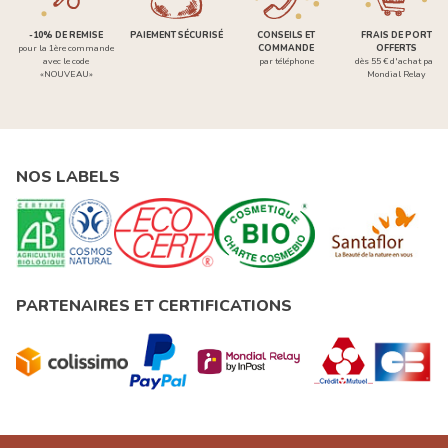
-10% DE REMISE
PAIEMENT SÉCURISÉ
CONSEILS ET
FRAIS DE PORT
pour la 1ère commande
COMMANDE
OFFERTS
avec le code
par téléphone
dès 55 € d'achat par
«NOUVEAU»
Mondial Relay
NOS LABELS
PARTENAIRES ET CERTIFICATIONS