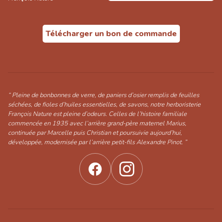
Télécharger un bon de commande
“ Pleine de bonbonnes de verre, de paniers d’osier remplis de feuilles
séchées, de fioles d’huiles essentielles, de savons, notre herboristerie
François Nature est pleine d’odeurs. Celles de l’histoire familiale
commencée en 1935 avec l’arrière grand-père maternel Marius,
continuée par Marcelle puis Christian et poursuivie aujourd’hui,
développée, modernisée par l’arrière petit-fils Alexandre Pinot. ”