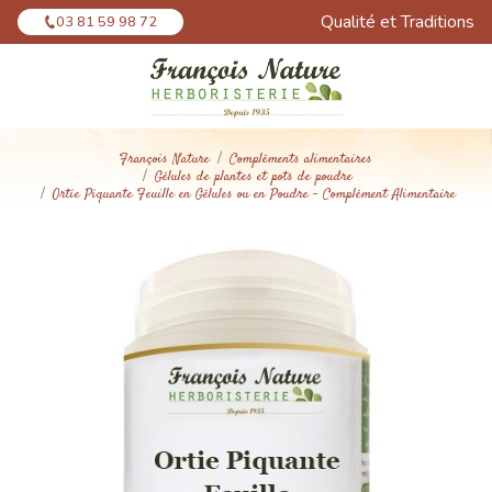
Panneau de gestion des cookies
Qualité et Traditions
03 81 59 98 72
François Nature
Compléments alimentaires
Gélules de plantes et pots de poudre
Ortie Piquante Feuille en Gélules ou en Poudre - Complément Alimentaire