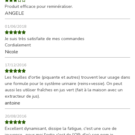
Produit efficace pour reminéraliser.
ANGELE
01/06/2018
Je suis très satisfaite de mes commandes
Cordialement
Nicole
17/12/2016
Les feuilles d'ortie (piquante et autres) trouvent leur usage dans
une formule pour le système urinaire (reins+vessie). On peut
aussi les utiliser fraîches en jus vert (fait à la maison avec un
extracteur de jus).
antoine
20/08/2016
Excellent dynamisant, dissipe la fatigue, c'est une cure de
jouvence , pour moi l'ortie c'est de l’OR; d'où son nom je